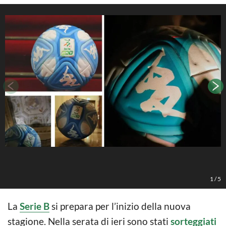
F
1
/
5
La
Serie B
si prepara per l’inizio della nuova
stagione. Nella serata di ieri sono stati
sorteggiati