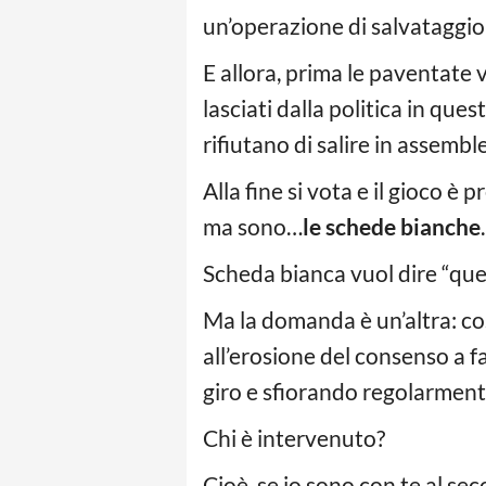
un’operazione di salvataggio 
E allora, prima le paventate 
lasciati dalla politica in que
rifiutano di salire in assemb
Alla fine si vota e il gioco è
ma sono…
le schede bianche
.
Scheda bianca vuol dire “ques
Ma la domanda è un’altra: co
all’erosione del consenso a f
giro e sfiorando regolarment
Chi è intervenuto?
Cioè, se io sono con te al se