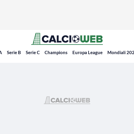
 A
Serie B
Serie C
Champions
Europa League
Mondiali 20