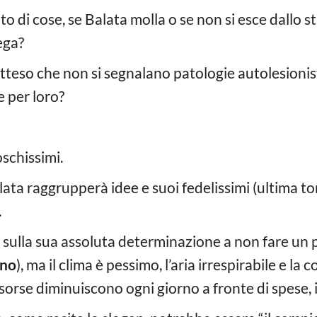
o di cose, se Balata molla o se non si esce dallo st
ega?
 atteso che non si segnalano patologie autolesioni
 per loro?
oschissimi.
ata raggrupperà idee e suoi fedelissimi (ultima t
.
 sulla sua assoluta determinazione a non fare un p
ino
), ma il clima è pessimo, l’aria irrespirabile e l
isorse diminuiscono ogni giorno a fronte di spese,