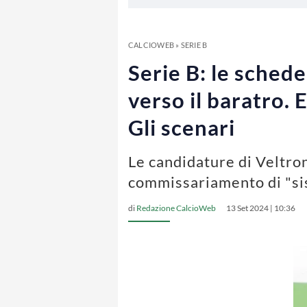
CALCIOWEB
»
SERIE B
Serie B: le sched
verso il baratro. 
Gli scenari
Le candidature di Veltron
commissariamento di "s
di
Redazione CalcioWeb
13 Set 2024 | 10:36