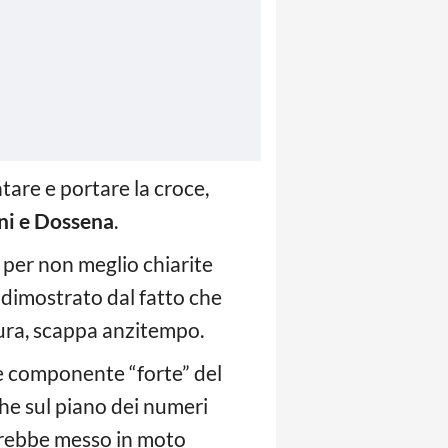
ntare e portare la croce,
ni e Dossena
.
si per non meglio chiarite
 dimostrato dal fatto che
tura, scappa anzitempo.
che componente “forte” del
che sul piano dei numeri
avrebbe messo in moto