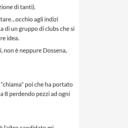
ione di tanti).
tare…occhio agli indizi
ta di un gruppo di clubs che si
re idea.
roni, non è neppure Dossena,
e “chiama” poi che ha portato
i a 8 perdendo pezzi ad ogni
è l’altro candidato mi