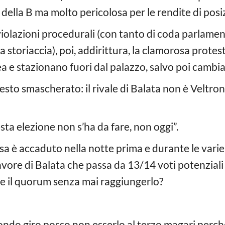
della B ma molto pericolosa per le rendite di posiz
violazioni procedurali (con tanto di coda parlamen
sta storiaccia), poi, addirittura, la clamorosa protes
lea e stazionano fuori dal palazzo, salvo poi cambia
 presto smascherato: il rivale di Balata non è Velt
ta elezione non s’ha da fare, non oggi”.
sa è accaduto nella notte prima e durante le vari
avore di Balata che passa da 13/14 voti potenzial
e il quorum senza mai raggiungerlo?
condo giro posso non esserlo al terzo magari perch