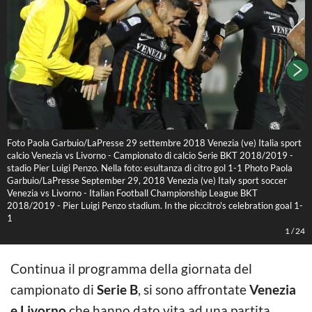
Foto Paola Garbuio/LaPresse 29 settembre 2018 Venezia (ve) Italia sport
F
calcio Venezia vs Livorno - Campionato di calcio Serie BKT 2018/2019 -
c
stadio Pier Luigi Penzo. Nella foto: esultanza di citro gol 1-1 Photo Paola
s
Garbuio/LaPresse September 29, 2018 Venezia (ve) Italy sport soccer
G
Venezia vs Livorno - Italian Football Championship League BKT
V
2018/2019 - Pier Luigi Penzo stadium. In the pic:citro's celebration goal 1-
2
1
1
1
/
24
Continua il programma della giornata del
campionato di
Serie B
, si sono affrontate
Venezia
e Livorno
che hanno dato vita ad una partita