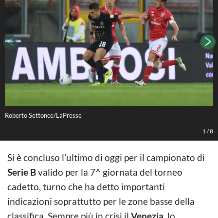
Roberto Settonce/LaPresse
R
1
/
8
Si è concluso l’ultimo di oggi per il campionato di
Serie B
valido per la 7^ giornata del torneo
cadetto, turno che ha detto importanti
indicazioni soprattutto per le zone basse della
classifica. Sempre più in crisi il
Venezia
, lo