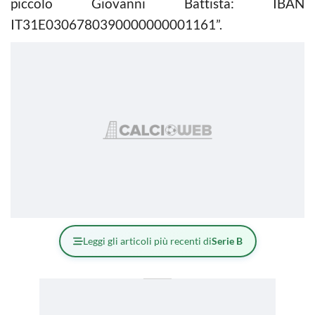
piccolo Giovanni Battista: IBAN
IT31E0306780390000000001161”.
Leggi gli articoli più recenti di
Serie B