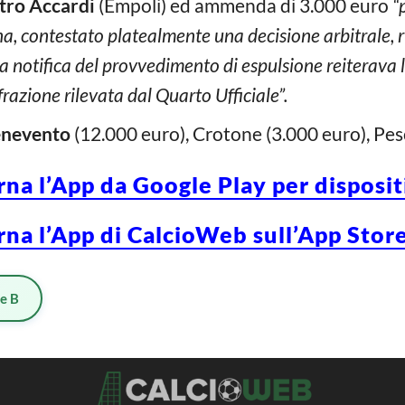
tro Accardi
(Empoli) ed ammenda di 3.000 euro
“p
, contestato platealmente una decisione arbitrale, ri
la notifica del provvedimento di espulsione reiterava 
razione rilevata dal Quarto Ufficiale”.
nevento
(12.000 euro), Crotone (3.000 euro), Pes
rna l’App da Google Play per disposi
rna l’App di CalcioWeb sull’App Store
ie B