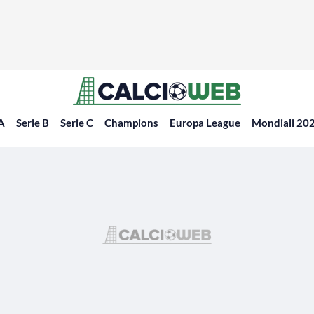
 A
Serie B
Serie C
Champions
Europa League
Mondiali 20