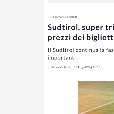
CALCIOWEB
»
SERIE B
Sudtirol, super t
prezzi dei bigliett
Il Sudtirol continua la f
importanti
di
Stefano Vitetta
17 Lug 2024 | 15:15