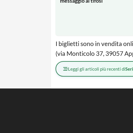
messaggio ai tifosi
I biglietti sono in vendita
(via Monticolo 37, 39057 Appi
Leggi gli articoli più recenti di
Ser