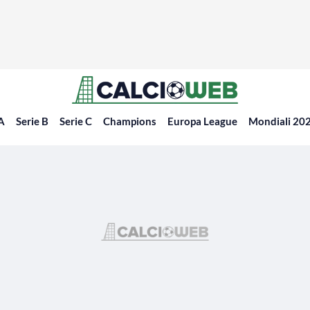
 A
Serie B
Serie C
Champions
Europa League
Mondiali 20