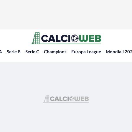
 A
Serie B
Serie C
Champions
Europa League
Mondiali 20