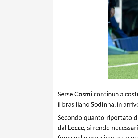
Serse
Cosmi
continua a costr
il brasiliano
Sodinha
, in arr
Secondo quanto riportato da 
dal
Lecce
, si rende necessari
firma nelle prossime ore e quin