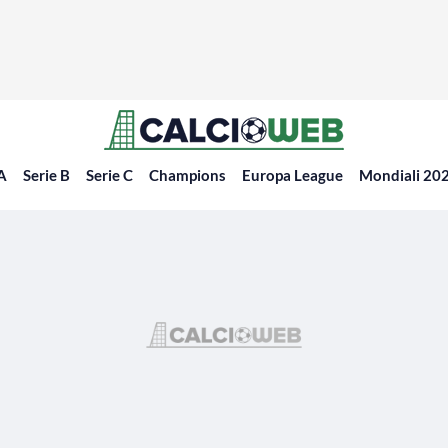
 A
Serie B
Serie C
Champions
Europa League
Mondiali 20