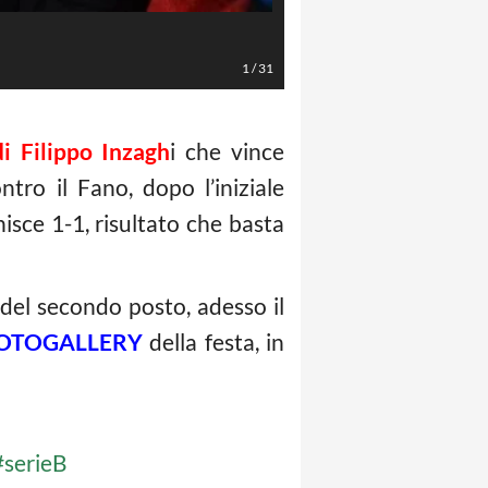
LaPresse/Anteo Marinoni
1
/
31
i Filippo Inzagh
i che vince
ro il Fano, dopo l’iniziale
nisce 1-1, risultato che basta
del secondo posto, adesso il
OTOGALLERY
della festa, in
#serieB