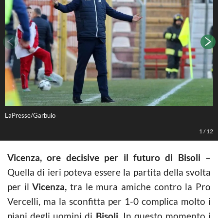
LaPresse/Garbuio
L
1
/
12
Vicenza, ore decisive per il futuro di Bisoli
–
Quella di ieri poteva essere la partita della svolta
per il
Vicenza,
tra le mura amiche contro la Pro
Vercelli, ma la sconfitta per 1-0 complica molto i
piani degli uomini di
Bisoli
. In questo momento i