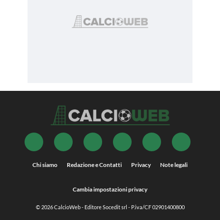
Chi siamo
Redazione e Contatti
Privacy
Note legali
Cambia impostazioni privacy
© 2026
CalcioWeb
- Editore Socedit srl - P.iva/CF 02901400800