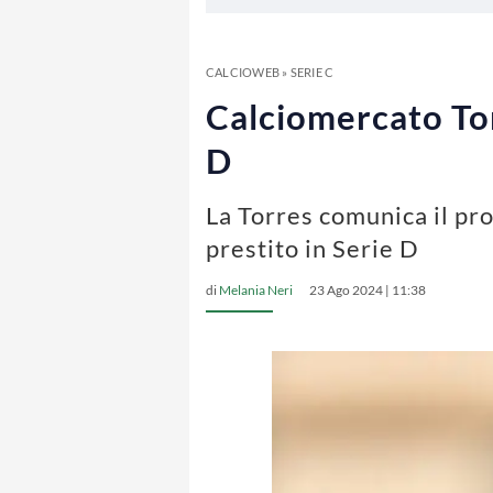
CALCIOWEB
»
SERIE C
Calciomercato Tor
D
La Torres comunica il pr
prestito in Serie D
di
Melania Neri
23 Ago 2024 | 11:38