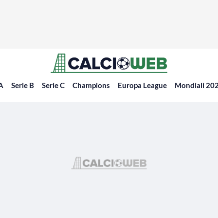
 A
Serie B
Serie C
Champions
Europa League
Mondiali 20