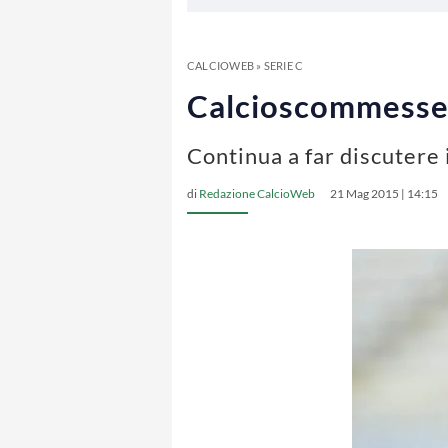
CALCIOWEB
»
SERIE C
Calcioscommesse, 
Continua a far discutere 
di
Redazione CalcioWeb
21 Mag 2015 | 14:15