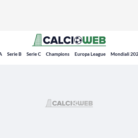
 A
Serie B
Serie C
Champions
Europa League
Mondiali 20