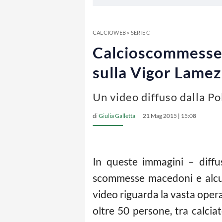
CALCIOWEB
»
SERIE C
Calcioscommesse: 
sulla Vigor Lame
Un video diffuso dalla Pol
di
Giulia Galletta
21 Mag 2015 | 15:08
In queste immagini – diffus
scommesse macedoni e alcun
video riguarda la vasta oper
oltre 50 persone, tra calciat