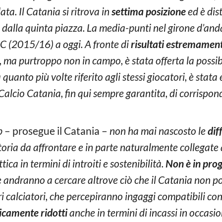
ata. Il Catania si ritrova in
settima posizione
ed è dis
9 dalla quinta piazza. La media-punti nel girone d’anda
e C (2015/16) a oggi. A fronte di
risultati estremament
 ma purtroppo non in campo, è stata offerta la possibi
quanto più volte riferito agli stessi giocatori, è stata
Calcio Catania, fin qui sempre garantita, di corrispon
b
– prosegue il Catania –
non ha mai nascosto le
dif
toria da affrontare e in parte naturalmente collegate
ica in termini di introiti e sostenibilità.
Non è in pr
che andranno a cercare altrove ciò che il Catania non 
ri calciatori, che percepiranno ingaggi compatibili con
ticamente ridotti
anche in termini di incassi in occasio