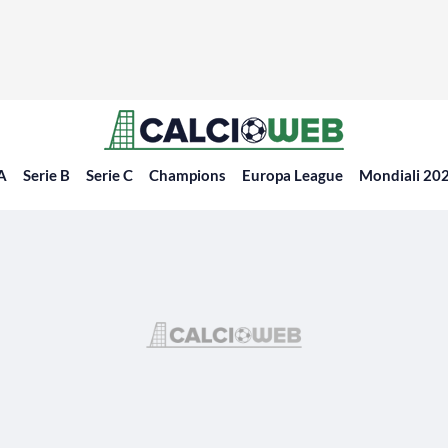
 A
Serie B
Serie C
Champions
Europa League
Mondiali 20