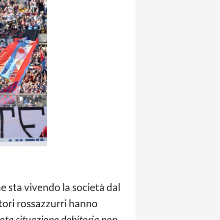
che sta vivendo la società dal
atori rossazzurri hanno
nota situazione debitoria non