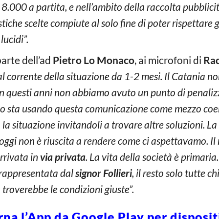
8.000 a partita, e nell’ambito della raccolta pubblicita
stiche scelte compiute al solo fine di poter rispettare g
lucidi”.
arte dell’ad
Pietro Lo Monaco
, ai microfoni di
Rad
l corrente della situazione da 1-2 mesi. Il Catania non
 In questi anni non abbiamo avuto un punto di penalizz
no sta usando questa comunicazione come mezzo coer
a la situazione invitandoli a trovare altre soluzioni. L
ggi non è riuscita a rendere come ci aspettavamo. Il 
rrivata in
via privata
. La vita della società è primaria.
 rappresentata dal
signor Follieri
, il resto solo tutte 
o troverebbe le condizioni giuste”.
rna l’App da Google Play per disposi