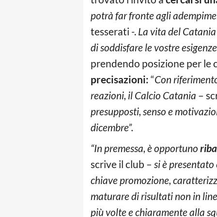
potrà far fronte agli adempime
tesserati -.
La vita del Catania
di soddisfare le vostre esigenz
prendendo posizione per le cri
precisazioni:
“
Con riferimento
reazioni, il Calcio Catania
– sc
presupposti, senso e motivazio
dicembre”.
“In premessa, è opportuno
riba
scrive il club –
si è presentato
chiave promozione, caratterizz
maturare di risultati non in lin
più volte e chiaramente alla sq