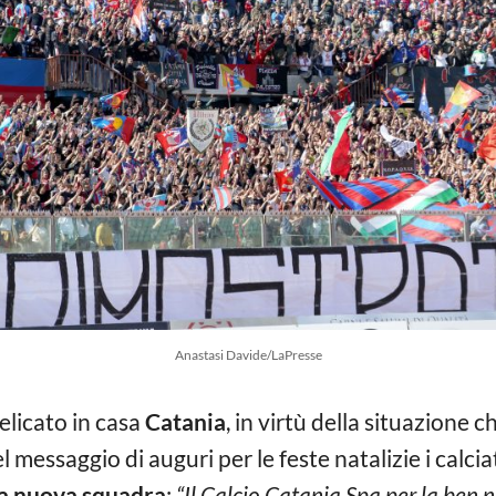
Anastasi Davide/LaPresse
licato in casa
Catania
, in virtù della situazione 
 messaggio di auguri per le feste natalizie i calci
a nuova squadra
:
“Il Calcio Catania Spa per la ben 