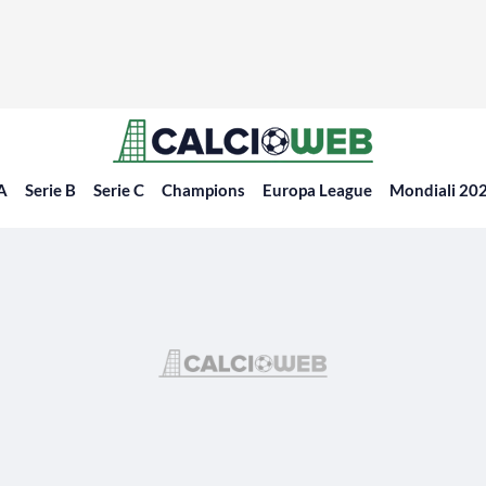
 A
Serie B
Serie C
Champions
Europa League
Mondiali 20