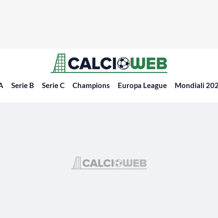
 A
Serie B
Serie C
Champions
Europa League
Mondiali 20