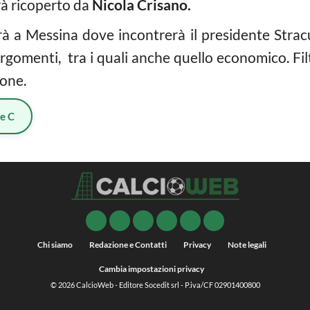
rà ricoperto da
Nicola Crisano.
rà a Messina dove incontrerà il presidente Stracu
 argomenti, tra i quali anche quello economico. F
ione.
ie C
Chi siamo
Redazione e Contatti
Privacy
Note legali
Cambia impostazioni privacy
© 2026
CalcioWeb
- Editore Socedit srl - P.iva/CF 02901400800