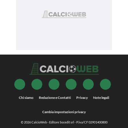
Chi siamo
Redazione e Contatti
Privacy
Note legali
Cambia impostazioni privacy
© 2026
CalcioWeb
- Editore Socedit srl - P.iva/CF 02901400800