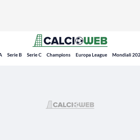
 A
Serie B
Serie C
Champions
Europa League
Mondiali 20