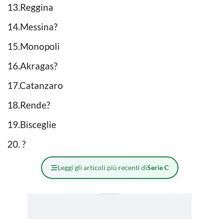
13.Reggina
14.Messina?
15.Monopoli
16.Akragas?
17.Catanzaro
18.Rende?
19.Bisceglie
20. ?
Leggi gli articoli più recenti di
Serie C