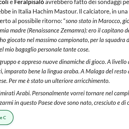
coli
e
Feralpisalò
avrebbero fatto dei sondaggi per 
bbe in Italia Hachim Mastour. Il calciatore, in una
rto al possibile ritorno: “
sono stato in Marocco, gi
di mia madre (Renaissance Zemamra): ero il capitano d
o giocato nel massimo campionato, per la squadra d
el mio bagaglio personale tante cose.
gruppo e appreso nuove dinamiche di gioco. A livello 
ori, imparato bene la lingua araba. A Malaga del rest
lese. Per me è stato un ulteriore arricchimento.
Emirati Arabi. Personalmente vorrei tornare nel campi
zzarmi in questo Paese dove sono nato, cresciuto e di
ie C