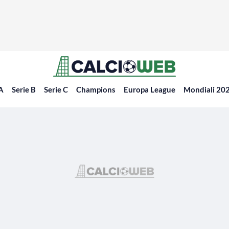
 A
Serie B
Serie C
Champions
Europa League
Mondiali 20