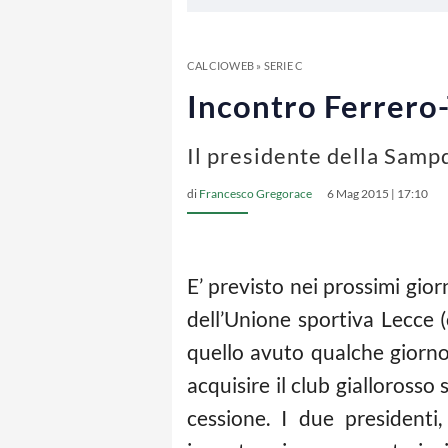
CALCIOWEB
»
SERIE C
Incontro Ferrero-
Il presidente della Samp
di
Francesco Gregorace
6 Mag 2015 | 17:10
E’ previsto nei prossimi gior
dell’Unione sportiva Lecce (
quello avuto qualche giorno 
acquisire il club giallorosso
cessione. I due presidenti