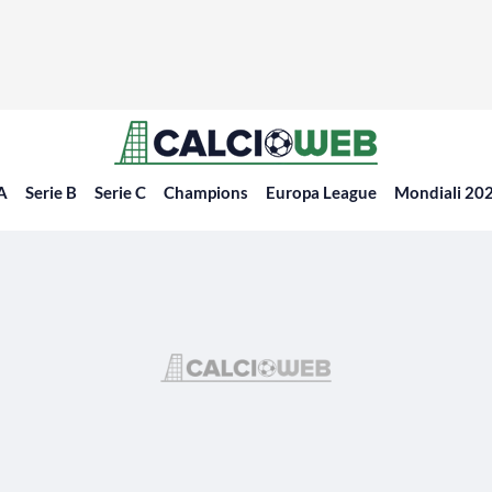
 A
Serie B
Serie C
Champions
Europa League
Mondiali 20