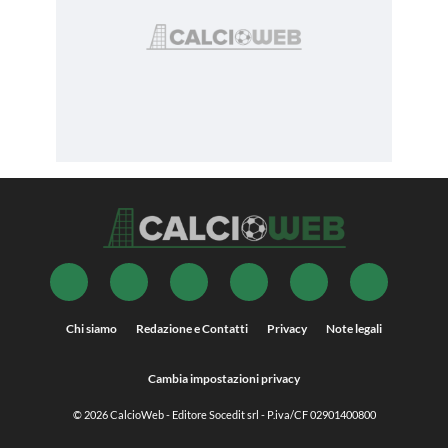
Chi siamo
Redazione e Contatti
Privacy
Note legali
Cambia impostazioni privacy
© 2026
CalcioWeb
- Editore Socedit srl - P.iva/CF 02901400800