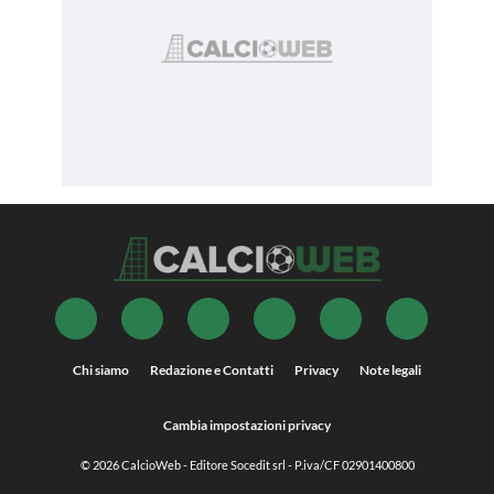
Chi siamo
Redazione e Contatti
Privacy
Note legali
Cambia impostazioni privacy
© 2026
CalcioWeb
- Editore Socedit srl - P.iva/CF 02901400800