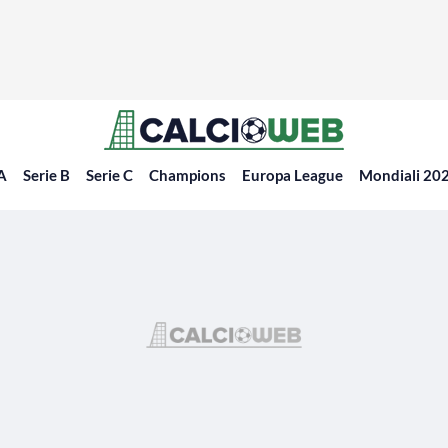
 A
Serie B
Serie C
Champions
Europa League
Mondiali 20