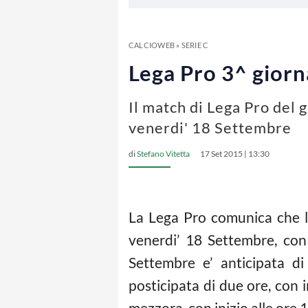
CALCIOWEB
»
SERIE C
Lega Pro 3^ gior
Il match di Lega Pro del
venerdi' 18 Settembre
di
Stefano Vitetta
17 Set 2015 | 13:30
La Lega Pro comunica che l
venerdi’ 18 Settembre, con 
Settembre e’ anticipata di
posticipata di due ore, con i
mezzora, con inizio alle ore 