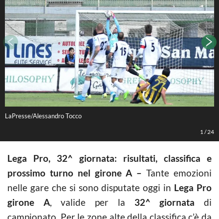
LaPresse/Alessandro Tocco
L
1
/
24
Lega Pro, 32^ giornata: risultati, classifica e
prossimo turno nel girone A –
Tante emozioni
nelle gare che si sono disputate oggi in
Lega Pro
girone A
, valide per la
32^ giornata
di
campionato. Per le zone alte della classifica c’è da