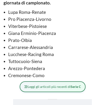
giornata di campionato.
Lupa Roma-Renate
Pro Piacenza-Livorno
Viterbese-Pistoiese
Giana Erminio-Piacenza
Prato-Olbia
Carrarese-Alessandria
Lucchese-Racing Roma
Tuttocuoio-Siena
Arezzo-Pontedera
Cremonese-Como
Leggi gli articoli più recenti di
Serie C