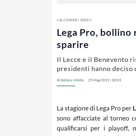
CALCIOWEB
»
SERIE C
Lega Pro, bollino 
sparire
Il Lecce e il Benevento r
presidenti hanno deciso d
di
Stefano Vitetta
25 Mag 2015 | 18:03
La stagione di Lega Pro per
L
sono affacciate al torneo c
qualificarsi per i playoff