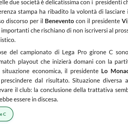
lle due società è delicatissima con i presidenti 
renza stampa ha ribadito la volontà di lasciare i
o discorso per il
Benevento
con il presidente
Vi
 importanti che rischiano di non iscriversi al pr
istico.
iose del campionato di Lega Pro girone C so
match playout che inizierà domani con la parti
e situazione economica, il presidente
Lo Mona
prescindere dal risultato. Situazione diversa 
levare il club: la conclusione della trattativa se
rebbe essere in discesa.
ie C