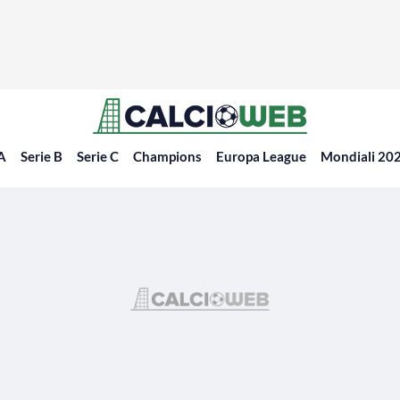
 A
Serie B
Serie C
Champions
Europa League
Mondiali 20