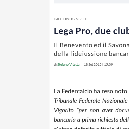
CALCIOWEB
»
SERIE C
Lega Pro, due clu
Il Benevento ed il Savon
della fideiussione bancar
di
Stefano Vitetta
18 Set 2015 | 15:09
La Federcalcio ha reso noto
Tribunale Federale Nazionale 
Vigorito “per non aver docum
bancaria a prima richiesta dell
e’ stata deferita a titolo di 