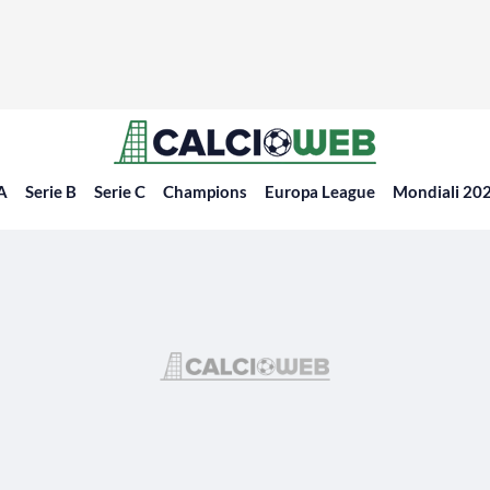
 A
Serie B
Serie C
Champions
Europa League
Mondiali 20