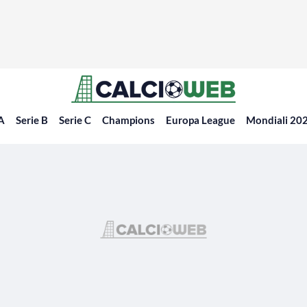
 A
Serie B
Serie C
Champions
Europa League
Mondiali 20