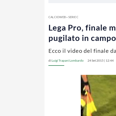
CALCIOWEB
»
SERIE C
Lega Pro, finale
pugilato in camp
Ecco il video del finale 
di
Luigi Trapani Lombardo
24 Set 2015 | 12:44