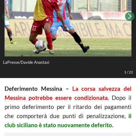
LaPresse/Davide Anastasi
L
1
/
22
Deferimento Messina –
La corsa salvezza del
Messina potrebbe essere condizionata.
Dopo il
primo deferimento per il ritardo dei pagamenti
che comporterà due punti di penalizzazione,
il
club siciliano è stato nuovamente deferito.