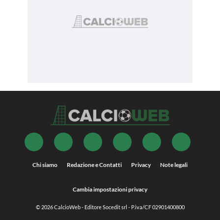
Chi siamo
Redazione e Contatti
Privacy
Note legali
Cambia impostazioni privacy
© 2026
CalcioWeb
- Editore Socedit srl - P.iva/CF 02901400800