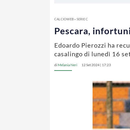
CALCIOWEB
»
SERIE C
Pescara, infortuni
Edoardo Pierozzi ha recup
casalingo di lunedì 16 s
di
Melania Neri
12 Set 2024 | 17:23