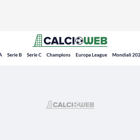
 A
Serie B
Serie C
Champions
Europa League
Mondiali 20