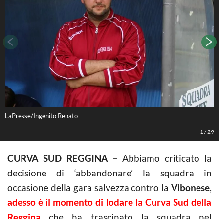
LaPresse/Ingenito Renato
L
1
/
29
CURVA SUD REGGINA –
Abbiamo criticato la
decisione di ‘abbandonare’ la squadra in
occasione della gara salvezza contro la
Vibonese
,
adesso è il momento di lodare la Curva Sud della
Reggina
che ha trascinato la squadra nel