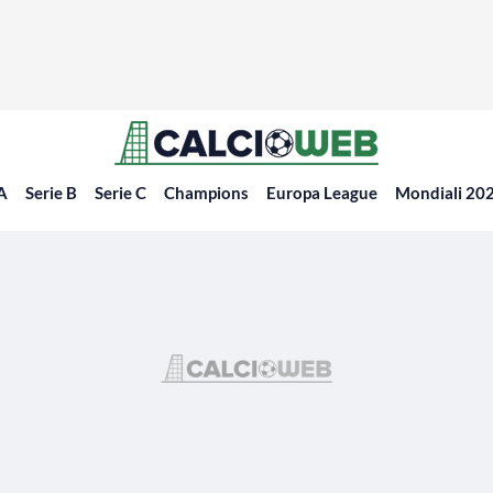
 A
Serie B
Serie C
Champions
Europa League
Mondiali 20