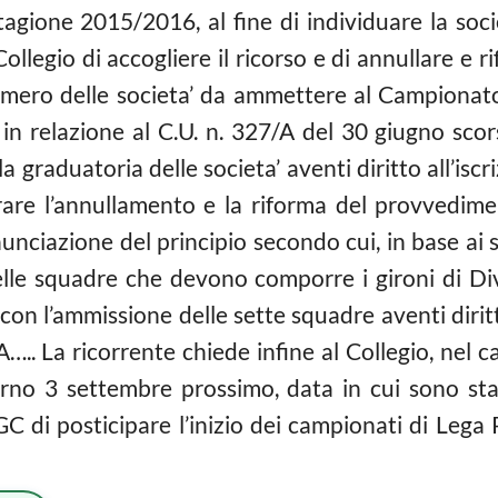
tagione 2015/2016, al fine di individuare la soci
Collegio di accogliere il ricorso e di annullare e 
 numero delle societa’ da ammettere al Campionat
 in relazione al C.U. n. 327/A del 30 giugno sco
a graduatoria delle societa’ aventi diritto all’is
arare l’annullamento e la riforma del provvedimen
nciazione del principio secondo cui, in base ai s
elle squadre che devono comporre i gironi di Di
on l’ammissione delle sette squadre aventi diritt
A….. La ricorrente chiede infine al Collegio, nel c
orno 3 settembre prossimo, data in cui sono stati
IGC di posticipare l’inizio dei campionati di Lega