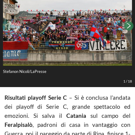
Stefanon Nicoli/LaPresse
S
1
/
18
Risultati playoff Serie C
– Si è conclusa l’andata
dei playoff di Serie C, grande spettacolo ed
emozioni. Si salva il
Catania
sul campo del
Feralpisalò
, padroni di casa in vantaggio con
Guerra, poi il pareggio da parte di Ripa, finisce 1-