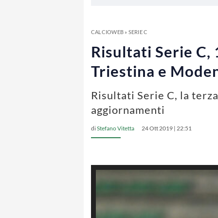
CALCIOWEB
»
SERIE C
Risultati Serie C,
Triestina e Mode
Risultati Serie C, la terz
aggiornamenti
di
Stefano Vitetta
24 Ott 2019 | 22:51