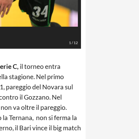
LaPresse/Claudio Grassi
1
/
12
erie C,
il torneo entra
ella stagione. Nel primo
 1-1, pareggio del Novara sul
contro il Gozzano. Nel
 non va oltre il pareggio.
o la Ternana, non si ferma la
rno, il Bari vince il big match