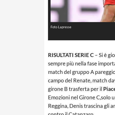
Foto Lapresse
RISULTATI SERIE C
– Si è gi
sempre più nella fase importa
match del gruppo A pareggio
campo del Renate, match dava
girone B trasferta per il
Piac
Emozioni nel Girone C,solo un
Reggina, Denis trascina gli am
contro il Catanzaro.