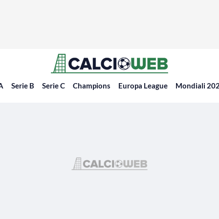
 A
Serie B
Serie C
Champions
Europa League
Mondiali 20