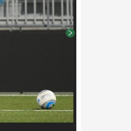
Matteo Cogliati/LaPresse