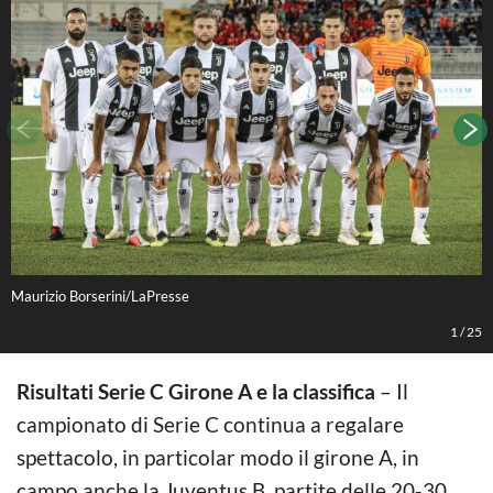
Maurizio Borserini/LaPresse
M
1
/
25
Risultati Serie C Girone A e la classifica
– Il
campionato di Serie C continua a regalare
spettacolo, in particolar modo il girone A, in
campo anche la Juventus B, partite delle 20-30