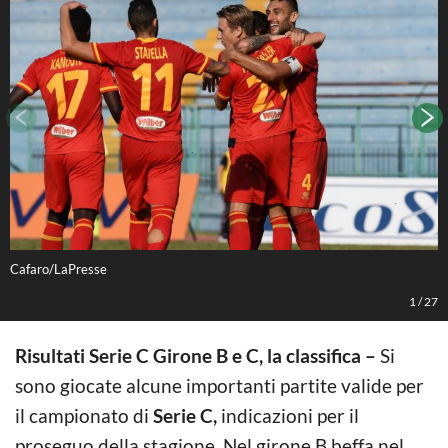
Cafaro/LaPresse
C
1
/
27
Risultati Serie C Girone B e C, la classifica –
Si
sono giocate alcune importanti partite valide per
il campionato di
Serie C,
indicazioni per il
proseguo della stagione. Nel girone B beffa nel