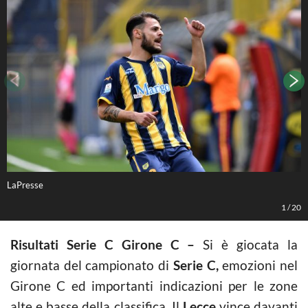
LaPresse
L
1
/
20
Risultati Serie C Girone C –
Si è giocata la
giornata del campionato di
Serie C,
emozioni nel
Girone C ed importanti indicazioni per le zone
alte e basse della classifica. Il
Lecce
vince davanti