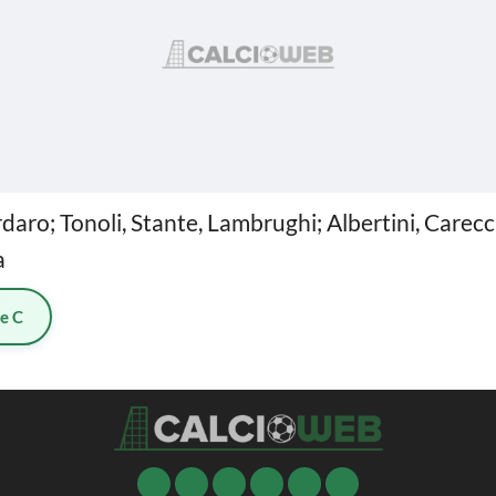
daro; Tonoli, Stante, Lambrughi; Albertini, Carecc
a
ie C