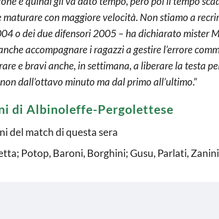
irone e quindi gli va dato tempo, però poi il tempo sc
e maturare con maggiore velocità. Non stiamo a recri
004 o dei due difensori 2005 – ha dichiarato mister M
 anche accompagnare i ragazzi a gestire l’errore comme
are e bravi anche, in settimana, a liberare la testa p
a non dall’ottavo minuto ma dal primo all’ultimo
.”
ni di Albinoleffe-Pergolettese
ni del match di questa sera
etta; Potop, Baroni, Borghini; Gusu, Parlati, Zanin