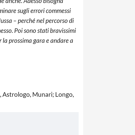
ade anche. Adesso bisogna
minare sugli errori commessi
ussa – perché nel percorso di
sso. Poi sono stati bravissimi
er la prossima gara e andare a
i, Astrologo, Munari; Longo,