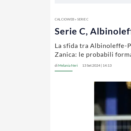
CALCIOWEB
»
SERIE C
Serie C, Albinole
La sfida tra Albinoleffe-
Zanica: le probabili form
di
Melania Neri
13 Set 2024 | 14:13