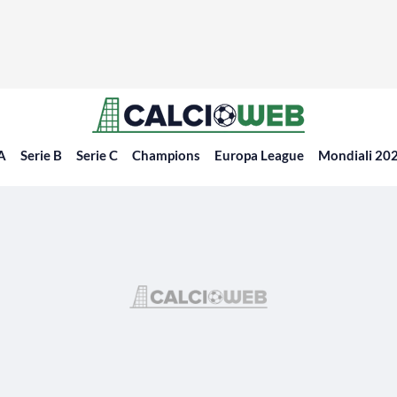
 A
Serie B
Serie C
Champions
Europa League
Mondiali 20