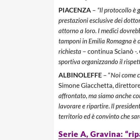
PIACENZA
–
“Il protocollo è 
prestazioni esclusive dei dottor
attorno a loro. I medici dovreb
tamponi in Emilia Romagna è di
richiesta
– continua Scianò -.
sportiva organizzando il rispet
ALBINOLEFFE
– “
Noi come cl
Simone Giacchetta, direttore 
affrontato, ma siamo anche con
lavorare e ripartire
.
Il presiden
territorio ed è convinto che sa
Serie A, Gravina: “rip