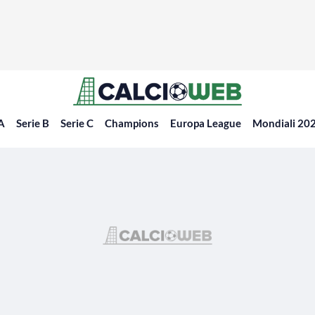
 A
Serie B
Serie C
Champions
Europa League
Mondiali 20