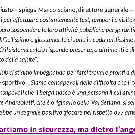
giusto
– spiega Marco Scianò, direttore generale –
i per effettuare costantemente test, tamponi e visite a
bero sospendere le loro attività pubbliche per garantir
fficilissimo e giustamente ci sono in coda tantissime
O il sistema calcio risponde presente, o altrimenti è dif
to della salute
“.
ub ci stiamo impegnando per farci trovare pronti a di
sportivo -.
Siamo consapevoli delle difficoltà che il
sapevoli che il bergamasco è una persona il cui animo
te Andreoletti, che è originario della Val Seriana, si se
rebbe un segnale positivo giocare nel rispetto ovviame
artiamo in sicurezza, ma dietro l’ango