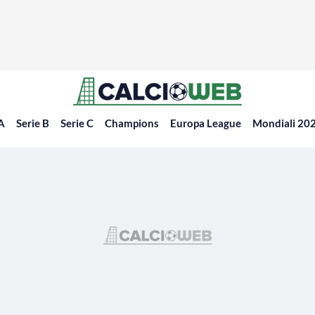
 A
Serie B
Serie C
Champions
Europa League
Mondiali 20