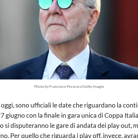
Photo by Francesco Pecoraro/Getty Images
 oggi, sono ufficiali le date che riguardano la con
il 27 giugno con la finale in gara unica di Coppa Ita
 si disputeranno le gare di andata dei play out, me
. Per quello che riguarda i play off, invece, avranno