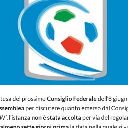
attesa del prossimo
Consiglio Federale
dell’8 giugn
ssemblea
per discutere quanto emerso dal Consigl
W’
, l’istanza
non è stata accolta
per via del regola
almeno sette giorni prima
la data nella quale si 