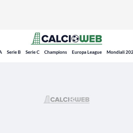
 A
Serie B
Serie C
Champions
Europa League
Mondiali 20