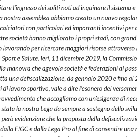
vitare l’ingresso dei soliti noti ad inquinare il sistema 
lla nostra assemblea abbiamo creato un nuovo regola
calciatori con particolari ed importanti incentivi per q
tre società hanno migliorato i propri stadi, con grandi 
 lavorando per ricercare maggiori risorse attraverso 
E e Sport e Salute. Ieri, 11 dicembre 2019, la Commissi
 manovra che agevola società e federazioni al passa
tta una defiscalizzazione, da gennaio 2020 e fino al 
ti di lavoro sportivo, vale a dire l’esonero del versam
 provvedimento che accogliamo con un’esigenza di nece
do stata la nostra Lega da sempre a sostegno dello svi
però evidenziare che la proposta della defiscalizzazi
 dalla FIGC e dalla Lega Pro al fine di consentire una 