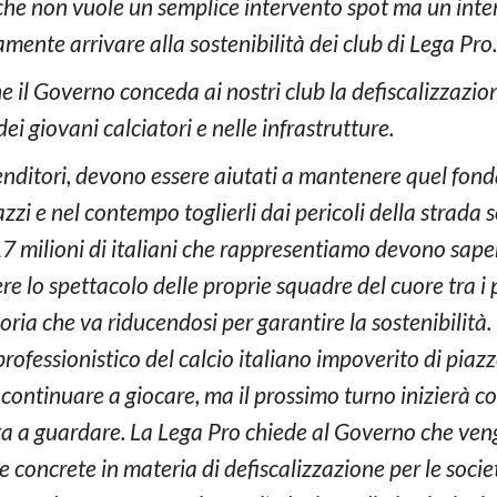
che non vuole un semplice intervento spot ma un inte
mente arrivare alla sostenibilità dei club di Lega Pro.
e il Governo conceda ai nostri club la defiscalizzazio
i giovani calciatori e nelle infrastrutture.
renditori, devono essere aiutati a mantenere quel fon
gazzi e nel contempo toglierli dai pericoli della strada
 17 milioni di italiani che rappresentiamo devono sape
re lo spettacolo delle proprie squadre del cuore tra i
goria che va riducendosi per garantire la sostenibilit
professionistico del calcio italiano impoverito di piaz
 continuare a giocare, ma il prossimo turno inizierà c
a a guardare. La Lega Pro chiede al Governo che ven
e concrete in materia di defiscalizzazione per le soci