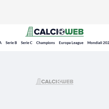
 A
Serie B
Serie C
Champions
Europa League
Mondiali 20