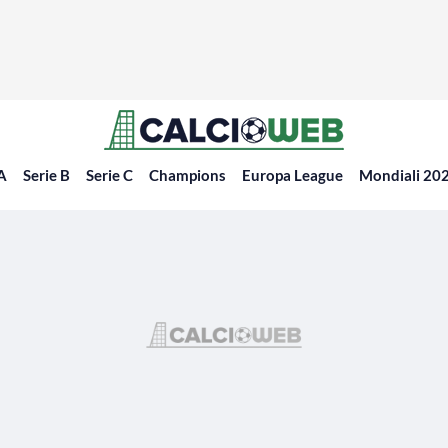
 A
Serie B
Serie C
Champions
Europa League
Mondiali 20