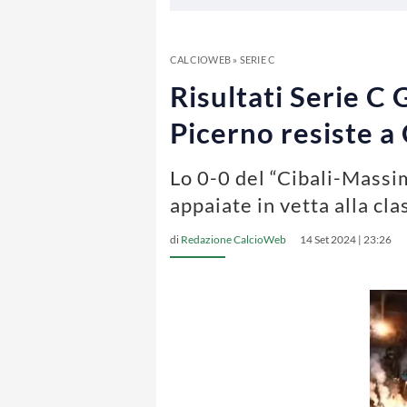
CALCIOWEB
»
SERIE C
Risultati Serie C 
Picerno resiste a
Lo 0-0 del “Cibali-Mass
appaiate in vetta alla cl
di
Redazione CalcioWeb
14 Set 2024 | 23:26