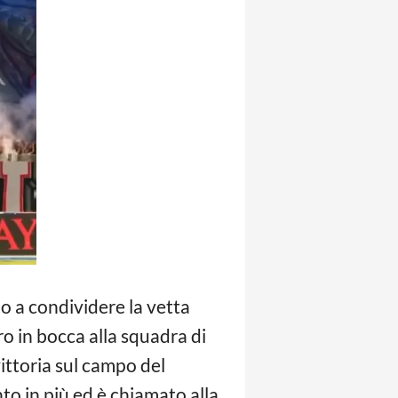
 a condividere la vetta
aro in bocca alla squadra di
ittoria sul campo del
to in più ed è chiamato alla