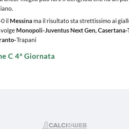
liano.
0 il
Messina
ma il risultato sta strettissimo ai gia
ravolge
Monopoli-Juventus Next Gen, Casertana-T
ranto-
Trapani
one C 4ª Giornata