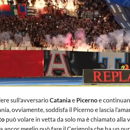
ere sull’avversario
Catania
e
Picerno
e continuano
tania, ovviamente, soddisfa il Picerno e lascia l’am
to
può volare in vetta da solo ma è chiamato alla v
a ancor meglio può fare il Cerignola che ha un pun