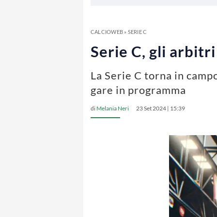
CALCIOWEB
»
SERIE C
Serie C, gli arbit
La Serie C torna in campo 
gare in programma
di
Melania Neri
23 Set 2024 | 15:39