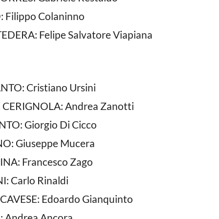
Filippo Colaninno
DERA: Felipe Salvatore Viapiana
O: Cristiano Ursini
CERIGNOLA: Andrea Zanotti
O: Giorgio Di Cicco
O: Giuseppe Mucera
NA: Francesco Zago
 Carlo Rinaldi
AVESE: Edoardo Gianquinto
: Andrea Ancora