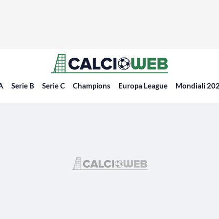
 A
Serie B
Serie C
Champions
Europa League
Mondiali 20