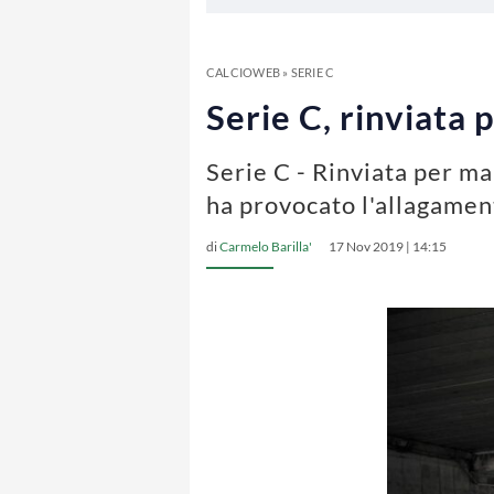
CALCIOWEB
»
SERIE C
Serie C, rinviata
Serie C - Rinviata per m
ha provocato l'allagamen
di
Carmelo Barilla'
17 Nov 2019 | 14:15