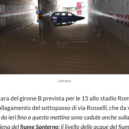
LaPresse
gara del girone B prevista per le 15 allo stadio Romeo
allagamento del sottopasso di via Rosselli, che da 
e da ieri fino a questa mattina sono cadute anche sulla
iena del
fiume Santerno
: il livello delle acque del fi