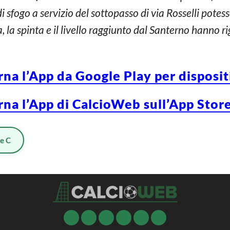
i sfogo a servizio del sottopasso di via Rosselli potes
, la spinta e il livello raggiunto dal Santerno hanno ri
rna l’App da Google Play per disposi
rna l’App di CalcioWeb sull’App Store
ie C