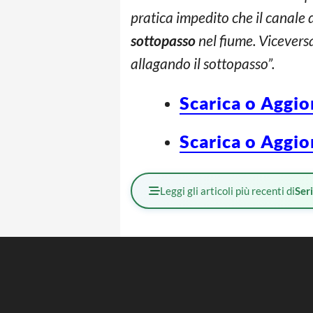
pratica impedito che il canale d
sottopasso
nel fiume. Viceversa
allagando il sottopasso”.
Scarica o Aggio
Scarica o Aggio
Leggi gli articoli più recenti di
Ser