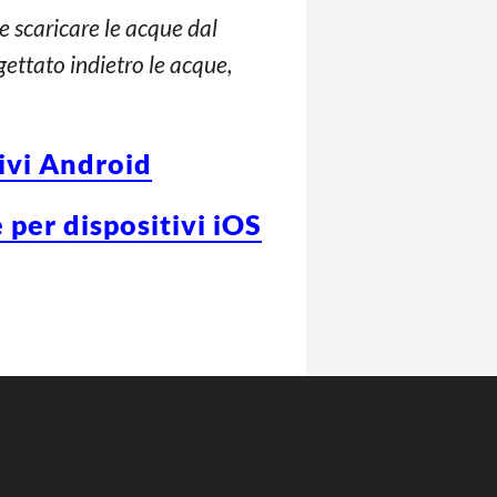
se scaricare le acque dal
gettato indietro le acque,
tivi Android
 per dispositivi iOS