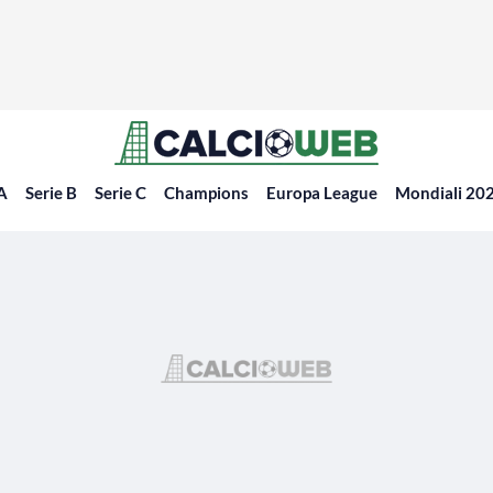
 A
Serie B
Serie C
Champions
Europa League
Mondiali 20