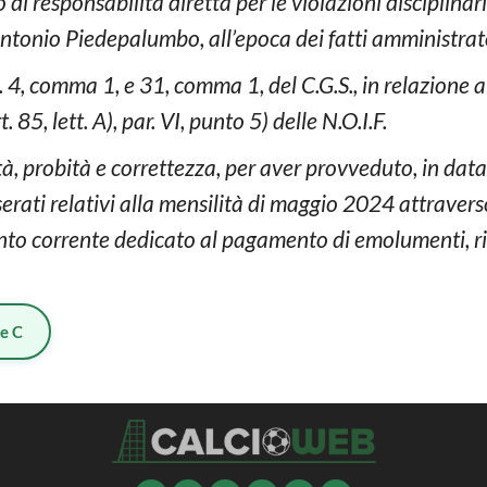
 di responsabilità diretta per le violazioni disciplinari
tonio Piedepalumbo, all’epoca dei fatti amministrat
tt. 4, comma 1, e 31, comma 1, del C.G.S., in relazione a
rt. 85, lett. A), par. VI, punto 5) delle N.O.I.F.
altà, probità e correttezza, per aver provveduto, in da
erati relativi alla mensilità di maggio 2024 attravers
conto corrente dedicato al pagamento di emolumenti, rit
ie C