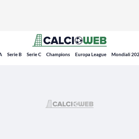
 A
Serie B
Serie C
Champions
Europa League
Mondiali 20