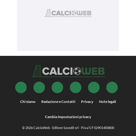
Chi siamo
Redazione e Contatti
Privacy
Note legali
Cambia impostazioni privacy
© 2026
CalcioWeb
- Editore Socedit srl - P.iva/CF 02901400800